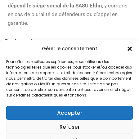
dépend le siège social de la SASU Eldin
, y compris
en cas de pluralité de défendeurs ou d’appel en
garantie.
Partagez!
Gérer le consentement
Pour offrir les meilleures expériences, nous utilisons des
technologies telles que les cookies pour stocker et/ou accéder aux
informations des appareils. Le fait de consentir à ces technologies
nous permettra de traiter des données telles que le comportement
de navigation ou les ID uniques sur ce site. Le fait de ne pas
consentir ou de retirer son consentement peut avoir un effet négatif
© 2024. Free Devis Factures
sur certaines caractéristiques et fonctions.
Forum de la communauté
Conditions générales de vente
Accepter
Conditions générales d’utilisation
Refuser
Mentions légales
Versions
À propos de Free Devis Factures