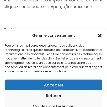
Afin de visualiser et d’imprimer votre document,
cliquez sur le bouton « Aperçu/impression ».
Partagez!
Gérer le consentement
Pour offrir les meilleures expériences, nous utilisons des
technologies telles que les cookies pour stocker et/ou accéder aux
informations des appareils. Le fait de consentir à ces technologies
nous permettra de traiter des données telles que le comportement
de navigation ou les ID uniques sur ce site. Le fait de ne pas
consentir ou de retirer son consentement peut avoir un effet négatif
© 2024. Free Devis Factures
sur certaines caractéristiques et fonctions.
Forum de la communauté
Conditions générales de vente
Accepter
Conditions générales d’utilisation
Refuser
Mentions légales
Versions
À propos de Free Devis Factures
Voir les préférences