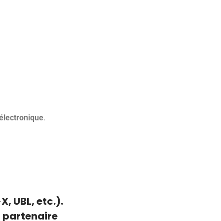
électronique
.
, UBL, etc.).
 partenaire