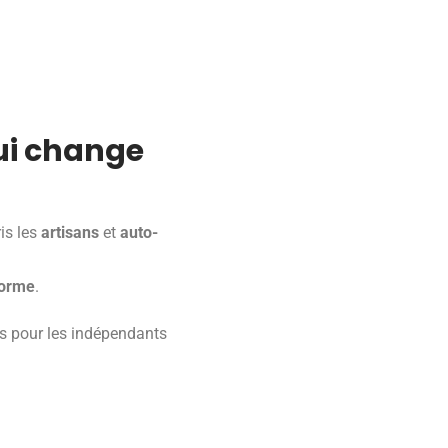
qui change
is les
artisans
et
auto-
forme
.
s pour les indépendants