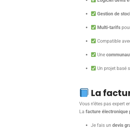
Logiciel devis e
Gestion de stoc
Multi-tarifs
pour
Compatible avec
Une
communauté
Un projet basé 
La factur
Vous n’êtes pas expert e
La
facture électronique 
Je fais un
devis gr