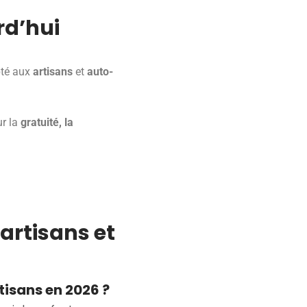
rd’hui
pté aux
artisans
et
auto-
ur la
gratuité, la
artisans et
tisans en 2026 ?