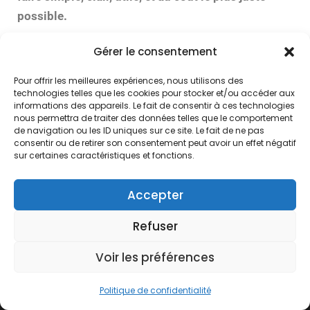
possible.
Gérer le consentement
Partagez!
Pour offrir les meilleures expériences, nous utilisons des
technologies telles que les cookies pour stocker et/ou accéder aux
informations des appareils. Le fait de consentir à ces technologies
nous permettra de traiter des données telles que le comportement
de navigation ou les ID uniques sur ce site. Le fait de ne pas
consentir ou de retirer son consentement peut avoir un effet négatif
sur certaines caractéristiques et fonctions.
© 2024. Free Devis Factures
Accepter
Forum de la communauté
Refuser
Conditions générales de vente
Conditions générales d’utilisation
Voir les préférences
Mentions légales
Versions
Politique de confidentialité
À propos de Free Devis Factures