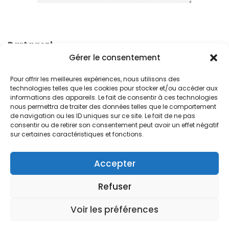
Partagez!
Gérer le consentement
Pour offrir les meilleures expériences, nous utilisons des
technologies telles que les cookies pour stocker et/ou accéder aux
informations des appareils. Le fait de consentir à ces technologies
nous permettra de traiter des données telles que le comportement
de navigation ou les ID uniques sur ce site. Le fait de ne pas
consentir ou de retirer son consentement peut avoir un effet négatif
© 2024. Free Devis Factures
sur certaines caractéristiques et fonctions.
Forum de la communauté
Conditions générales de vente
Accepter
Conditions générales d’utilisation
Refuser
Mentions légales
Versions
À propos de Free Devis Factures
Voir les préférences