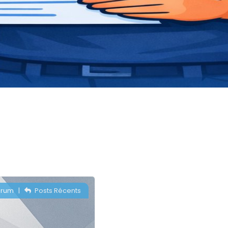
orum
|
Posts Récents