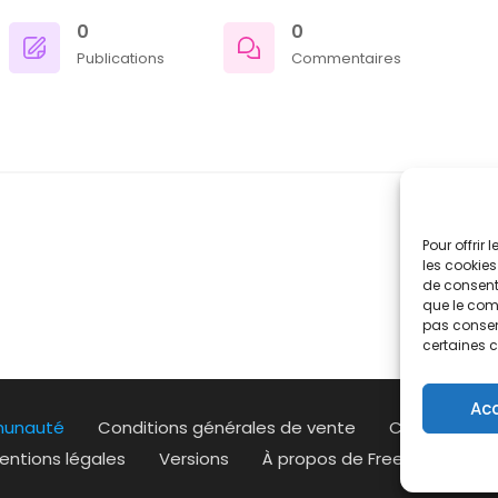
0
0
Publications
Commentaires
Pour offrir
les cookies
de consenti
que le comp
pas consent
certaines c
Ac
munauté
Conditions générales de vente
Conditions gé
entions légales
Versions
À propos de Free Devis Fact