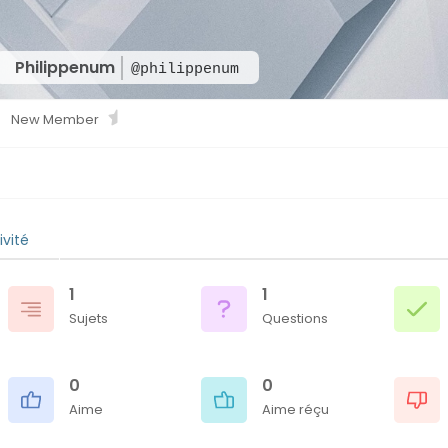
Philippenum
@philippenum
New Member
ivité
1
1
Sujets
Questions
0
0
Aime
Aime réçu