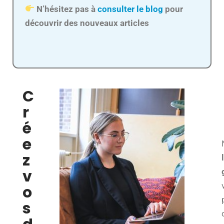
N’hésitez pas à
consulter le blog
pour
découvrir des nouveaux articles
C
r
é
e
z
v
o
s