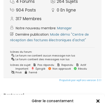
4
Forums
264
Sujets
904
Posts
0
En ligne
317
Membres
Notre nouveau membre:
Manager
Dernière publication:
Mode démo "Centre de
réception des factures électroniques d'achat"
Icônes du forum:
Le forum ne contient aucun message non lus
Le forum contient des messages non lus
Icônes de sujet:
Pas répondu
Repondu
Actif
Important
Épinglé
Non approuvé
Résolu
Privé
Fermé
Propulsé par wpForo version 3.1.1
Partagez!
Gérer le consentement