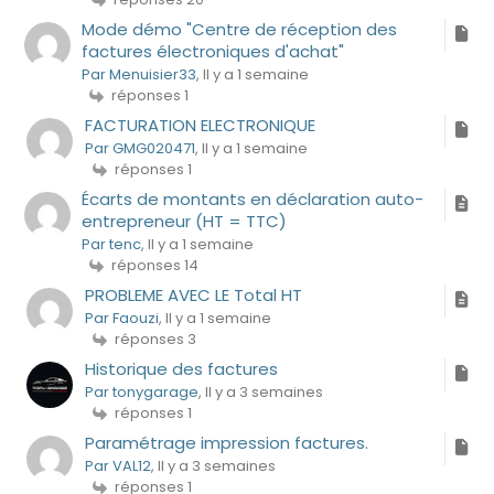
Mode démo "Centre de réception des
factures électroniques d'achat"
Par Menuisier33
, Il y a 1 semaine
réponses 1
FACTURATION ELECTRONIQUE
Par GMG020471
, Il y a 1 semaine
réponses 1
Écarts de montants en déclaration auto-
entrepreneur (HT = TTC)
Par tenc
, Il y a 1 semaine
réponses 14
PROBLEME AVEC LE Total HT
Par Faouzi
, Il y a 1 semaine
réponses 3
Historique des factures
Par tonygarage
, Il y a 3 semaines
réponses 1
Paramétrage impression factures.
Par VAL12
, Il y a 3 semaines
réponses 1