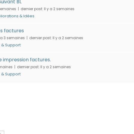
suivant BL
 semaines |
dernier post:
Il y a 2 semaines
iorations & Idées
es factures
y a 3 semaines |
dernier post:
Il y a 2 semaines
 & Support
 impression factures.
emaines |
dernier post:
Il y a 2 semaines
 & Support