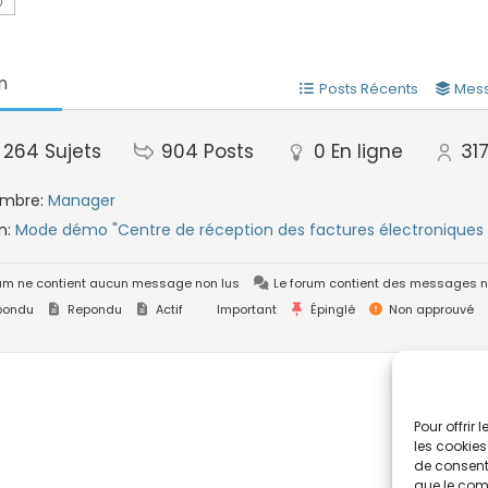
n
Posts Récents
Mess
264
Sujets
904
Posts
0
En ligne
31
embre:
Manager
n:
Mode démo "Centre de réception des factures électroniques 
um ne contient aucun message non lus
Le forum contient des messages n
pondu
Repondu
Actif
Important
Épinglé
Non approuvé
Pour offrir
les cookies
de consenti
que le comp