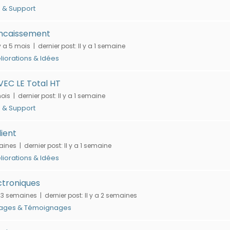
 & Support
encaissement
 y a 5 mois |
dernier post:
Il y a 1 semaine
iorations & Idées
EC LE Total HT
mois |
dernier post:
Il y a 1 semaine
 & Support
lient
maines |
dernier post:
Il y a 1 semaine
iorations & Idées
ctroniques
a 3 semaines |
dernier post:
Il y a 2 semaines
tages & Témoignages