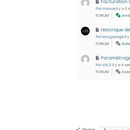
Facturation 
Par manue
Il y a 3
FORUM
Amél
Historique d
Par tonygarage
Il 
FORUM
Aide
Paramétrage
Par VAL12
Il y a 4 s
FORUM
Aide
Share: