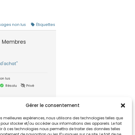
ages non lus
Étiquettes
7
Membres
d'achat"
on lus
Résolu
Privé
Propulsé par wpForo version 3.1.1
Gérer le consentement
 les meilleures expériences, nous utilisons des technologies telles que
 pour stocker et/ou accéder aux informations des appareils. Le fait
r à ces technologies nous permettra de traiter des données telles
ortement de navigation ou les ID uniques sur ce site. Le fait de ne