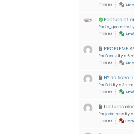
FORUM
Aide
Facture et 
Par Le_geometre
Il
FORUM
Amél
PROBLEME AV
Par Faouzi
Il y a 6 
FORUM
Aide
N° de fiche c
Par EdH
Il y a 3 se
FORUM
Amél
factures éle
Par jodintrono
Il y 
FORUM
Par