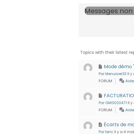
Messages non 
Topics with their latest re
Mode démo "C
Par Menuisier33
Il y
FORUM
Aide
FACTURATIO
Par GMG020471
Il 
FORUM
Aide
Écarts de m
Par tenc
Il y a 4 mo