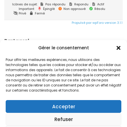
Icônes de sujet:
Pas répondu
Repondu
Actif
Important
Épinglé
Non approuvé
Résolu
Privé
Fermé
Propulsé par wpForo version 3.1.1
Partagez!
Gérer le consentement
Pour offrir les meilleures expériences, nous utilisons des
technologies telles que les cookies pour stocker et/ou accéder aux
informations des appareils. Le fait de consentir à ces technologies
nous permettra de traiter des données telles que le comportement
de navigation ou les ID uniques sur ce site. Le fait de ne pas
consentir ou de retirer son consentement peut avoir un effet négatif
© 2024. Free Devis Factures
sur certaines caractéristiques et fonctions.
Forum de la communauté
Conditions générales de vente
Accepter
Conditions générales d’utilisation
Refuser
Mentions légales
Versions