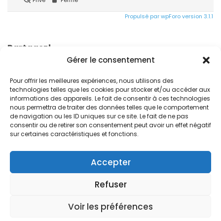
Propulsé par wpForo version 3.1.1
Partagez!
Gérer le consentement
Pour offrir les meilleures expériences, nous utilisons des
technologies telles que les cookies pour stocker et/ou accéder aux
informations des appareils. Le fait de consentir à ces technologies
nous permettra de traiter des données telles que le comportement
de navigation ou les ID uniques sur ce site. Le fait de ne pas
consentir ou de retirer son consentement peut avoir un effet négatif
© 2024. Free Devis Factures
sur certaines caractéristiques et fonctions.
Forum de la communauté
Conditions générales de vente
Accepter
Conditions générales d’utilisation
Refuser
Mentions légales
Versions
À propos de Free Devis Factures
Voir les préférences