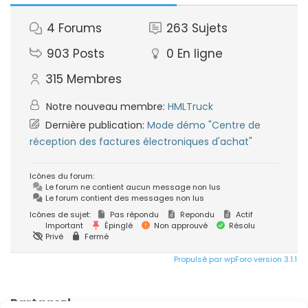
4
Forums
263
Sujets
903
Posts
0
En ligne
315
Membres
Notre nouveau membre:
HMLTruck
Dernière publication:
Mode démo "Centre de
réception des factures électroniques d'achat"
Icônes du forum:
Le forum ne contient aucun message non lus
Le forum contient des messages non lus
Icônes de sujet:
Pas répondu
Repondu
Actif
Important
Épinglé
Non approuvé
Résolu
Privé
Fermé
Propulsé par wpForo version 3.1.1
Partagez!