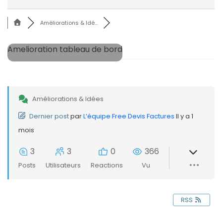
Améliorations & Idé...
Amelioration tableau de bord
Améliorations & Idées
Dernier post
par
L’équipe Free Devis Factures
Il y a 1
mois
3
3
0
366
Posts
Utilisateurs
Reactions
Vu
RSS