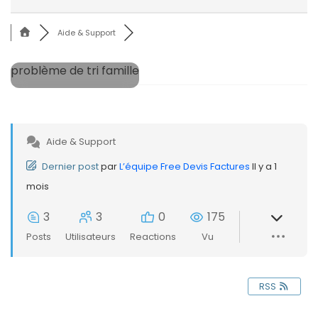
Aide & Support
problème de tri famille
Aide & Support
Dernier post
par
L’équipe Free Devis Factures
Il y a 1
mois
3
3
0
175
Posts
Utilisateurs
Reactions
Vu
RSS