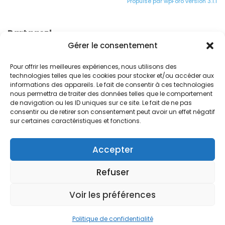
Propulsé par wpForo version 3.1.1
Partagez!
Gérer le consentement
Pour offrir les meilleures expériences, nous utilisons des
technologies telles que les cookies pour stocker et/ou accéder aux
informations des appareils. Le fait de consentir à ces technologies
nous permettra de traiter des données telles que le comportement
de navigation ou les ID uniques sur ce site. Le fait de ne pas
consentir ou de retirer son consentement peut avoir un effet négatif
© 2024. Free Devis Factures
sur certaines caractéristiques et fonctions.
Forum de la communauté
Conditions générales de vente
Accepter
Conditions générales d’utilisation
Refuser
Mentions légales
Versions
À propos de Free Devis Factures
Voir les préférences
Politique de confidentialité