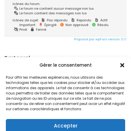
Icônes du forum:
Le forum ne contient aucun message non lus
Le forum contient des messages non lus
Icônes de sujet:
Pas répondu
Repondu
Actif
Important
Épinglé
Non approuvé
Résolu
Privé
Fermé
Propulsé par wpForo version 3.1.1
Partagez!
Gérer le consentement
Pour offrir les meilleures expériences, nous utilisons des
technologies telles que les cookies pour stocker et/ou accéder aux
informations des appareils. Le fait de consentir à ces technologies
nous permettra de traiter des données telles que le comportement
de navigation ou les ID uniques sur ce site. Le fait de ne pas
consentir ou de retirer son consentement peut avoir un effet négatif
© 2024. Free Devis Factures
sur certaines caractéristiques et fonctions.
Forum de la communauté
Conditions générales de vente
Accepter